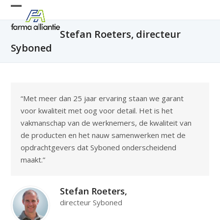
Skip
Open
Close
to
mobile
mobile
content
Stefan Roeters, directeur
menu
menu
Syboned
“Met meer dan 25 jaar ervaring staan we garant
voor kwaliteit met oog voor detail. Het is het
vakmanschap van de werknemers, de kwaliteit van
de producten en het nauw samenwerken met de
opdrachtgevers dat Syboned onderscheidend
maakt.”
Stefan Roeters,
directeur Syboned